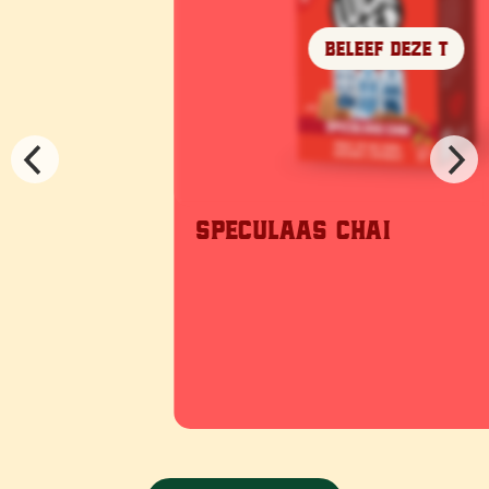
Beleef deze T
eculaas chai
De Nach
P