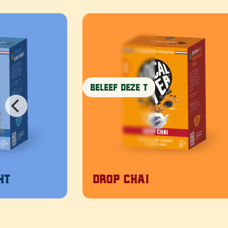
Beleef deze T
Bel
Drop Chai
G