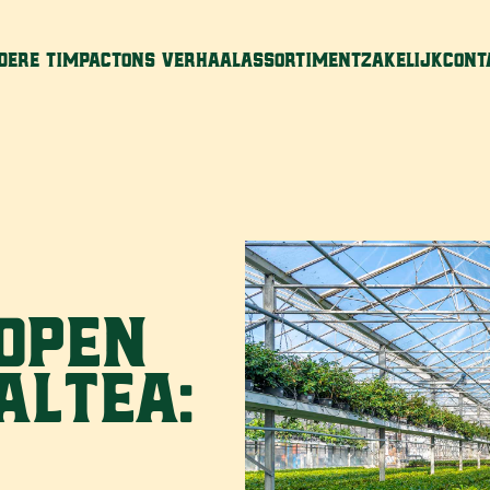
dere T
Impact
ons Verhaal
Assortiment
Zakelijk
Cont
 Open
alTea: