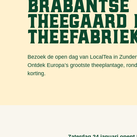
Brabantse
theegaard 
theefabrie
Bezoek de open dag van LocalTea in Zundert
Ontdek Europa’s grootste theeplantage, rond
korting.
Zaterdag 24 januari opent