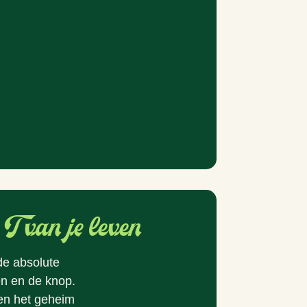
T van je leven
 de absolute
en en de knop.
ren het geheim