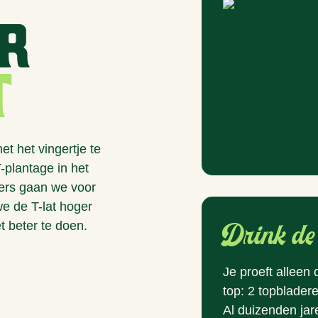
r
T
t het vingertje te
-plantage in het
ers gaan we voor
e de T-lat hoger
Drink de 
 beter te doen.
Je proeft alleen
top: 2 topblader
Al duizenden ja