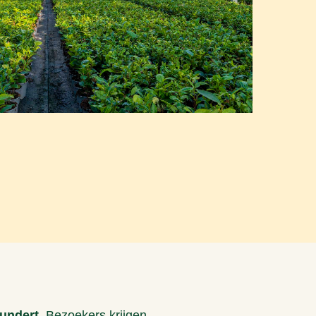
undert.
Bezoekers krijgen