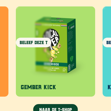
eef deze T
Beleef deze T
ember Kick
Koppie Erb
Naar de T-shop