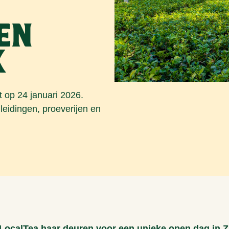
en
k
 op 24 januari 2026.
leidingen, proeverijen en
 LocalTea haar deuren voor een unieke open dag in Z