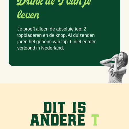
Drink de T van je
leven
Je proeft alleen de absolute top: 2
topbladeren en de knop. Al duizenden
jaren het geheim van top-T, niet eerder
vertoond in Nederland.
Dit is
andere
T