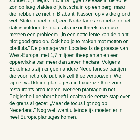
Zundert zijn legio. In China liggen ze vaak in de volle
zon op laag vlaktes of juist schuin op een berg, maar
die hebben ze niet in Brabant. Kassen op vlakke grond
wel. Stoken hoeft niet, een Nederlands zonnetje op het
dak is voldoende, maar als die ontbreekt is er ook
meteen een probleem. „In een natte lente kan de plant
niet goed groeien. Ook heb je te maken met motten en
bladluis.” De plantage van Localtea is de grootste van
West-Europa, met 1,7 miljoen theeplanten en een
oppervlakte van meer dan zeven hectare. Volgens
Eckelmans zijn er geen andere Nederlandse partijen
die voor het grote publiek zelf thee verbouwen. Wel
zijn er wat kleine plantages die luxueuze thee voor
restaurants produceren. Met een plantage in het
Belgische Loenhout heeft Localtea de eerste stap over
de grens al gezet: „Maar de focus ligt nog op
Nederland.” Nóg wel, want uiteindelijk moeten er in
heel Europa plantages komen.