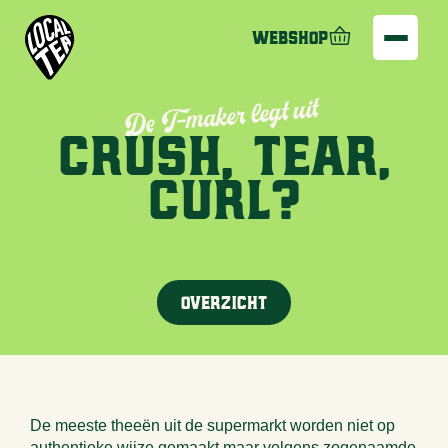
Webshop
De T-maker legt uit
Crush, tear,
Curl?
Overzicht
De meeste theeën uit de supermarkt worden niet op
authentieke wijze gemaakt maar volgens zogenaamde