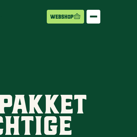
act
Webshop
pakket
htige