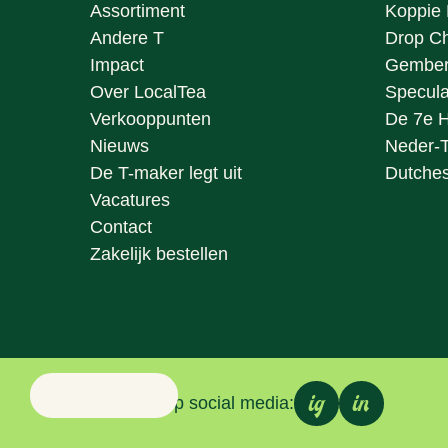
Assortiment
Koppie 
Andere T
Drop Ch
Impact
Gember
Over LocalTea
Specula
Verkooppunten
De 7e 
Nieuws
Neder-
De T-maker legt uit
Dutche
Vacatures
Contact
Zakelijk bestellen
< overzicht
ig
in
Volg ons op social media: