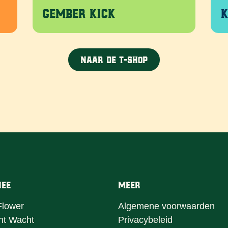
Gember Kick
K
Naar de T-shop
hee
Meer
Flower
Algemene voorwaarden
ht Wacht
Privacybeleid