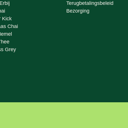
Erbij
Terugbetalingsbeleid
ai
Bezorging
 Kick
as Chai
Hemel
Thee
ss Grey