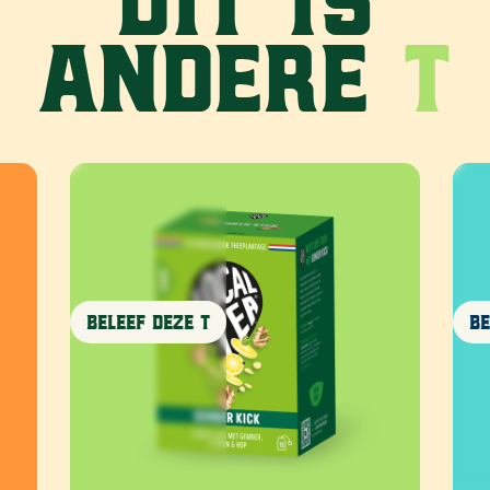
andere
T
Beleef deze T
Be