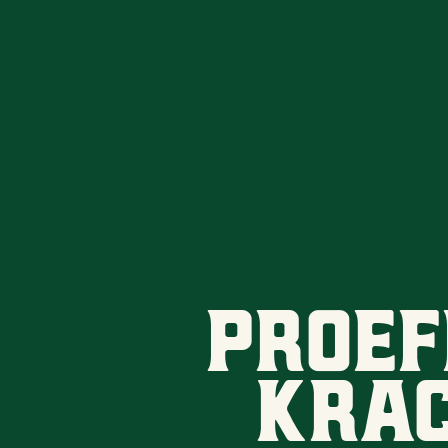
dere T
Impact
ons Verhaal
Assortiment
Zakelijk
Cont
Proef
Krac