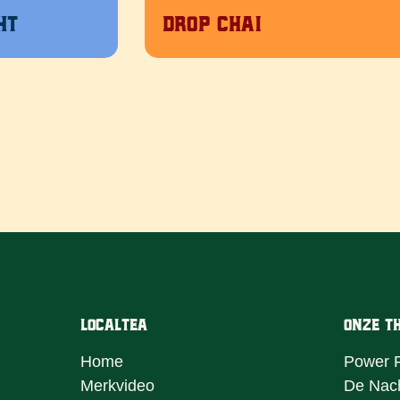
ht
Drop Chai
LocalTea
Onze T
Home
Power 
Merkvideo
De Nac